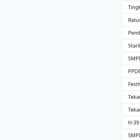
Ting
Ratu
Pemb
Star
SMPIT
PPDB 
Festi
Teka
Teka
H-39
SMPI