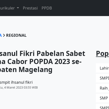
kurikuler
Prestasi
PPDB
TA
REGIONAL
sanul Fikri Pabelan Sabet
Pop
ma Cabor POPDA 2023 se-
aten Magelang
Lahi
SMPI
smpit ihsanul fikri
tu, 4 Maret 2023 03:55 WIB
Raih
SMP I
SMPIT