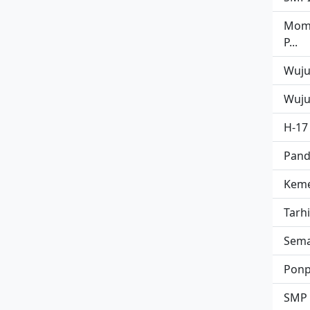
Mome
P...
Wujud
Wujud
H-17
Pand
Keme
Tarh
Sema
Ponp
SMP I