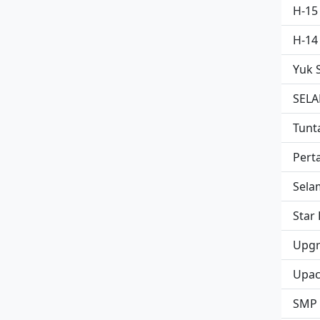
H-15
H-14
Yuk 
SELAM
Tunt
Pert
Selam
Star
Upgra
Upac
SMP I