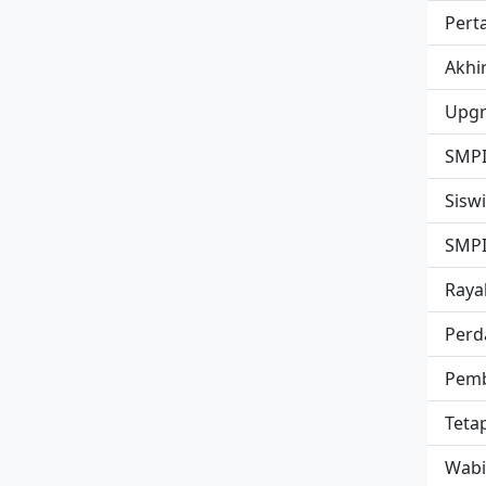
Perta
Akhi
Upgr
SMPIT
Siswi
SMPIT
Raya
Perd
Pemb
Tetap
Wabi