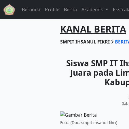
Beranda
Profile
Berita
Akademik
Ekstra
KANAL BERITA
SMPIT IHSANUL FIKRI
BERI
Siswa SMP IT Ih
Juara pada Li
Kabup
Sab
Foto: (Doc. smpit ihsanul fikri)