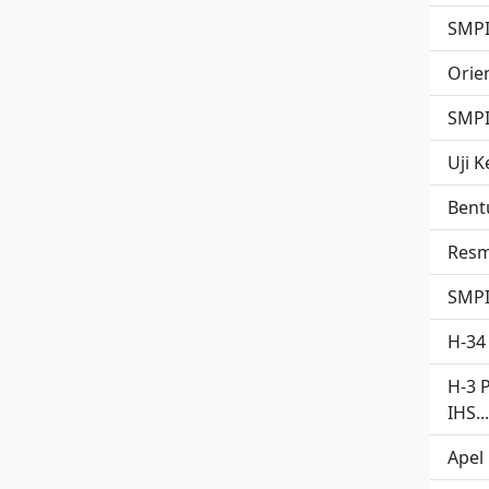
SMPIT
Orie
SMPIT
Uji K
Bent
Resm
SMPIT
H-34
H-3 
IHS..
Apel