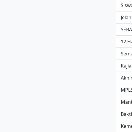
Siswa
Jelan
SEBA
12 H
Semar
Kajia
Akhi
MPLS
Mant
Bakti
Keme