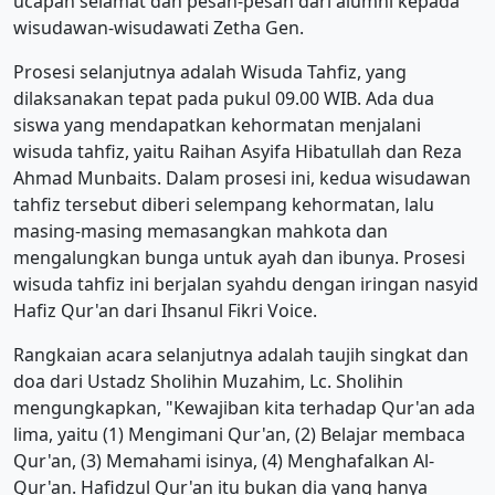
ucapan selamat dan pesan-pesan dari alumni kepada
wisudawan-wisudawati Zetha Gen.
Prosesi selanjutnya adalah Wisuda Tahfiz, yang
dilaksanakan tepat pada pukul 09.00 WIB. Ada dua
siswa yang mendapatkan kehormatan menjalani
wisuda tahfiz, yaitu Raihan Asyifa Hibatullah dan Reza
Ahmad Munbaits. Dalam prosesi ini, kedua wisudawan
tahfiz tersebut diberi selempang kehormatan, lalu
masing-masing memasangkan mahkota dan
mengalungkan bunga untuk ayah dan ibunya. Prosesi
wisuda tahfiz ini berjalan syahdu dengan iringan nasyid
Hafiz Qur'an dari Ihsanul Fikri Voice.
Rangkaian acara selanjutnya adalah taujih singkat dan
doa dari Ustadz Sholihin Muzahim, Lc. Sholihin
mengungkapkan, "Kewajiban kita terhadap Qur'an ada
lima, yaitu (1) Mengimani Qur'an, (2) Belajar membaca
Qur'an, (3) Memahami isinya, (4) Menghafalkan Al-
Qur'an. Hafidzul Qur'an itu bukan dia yang hanya